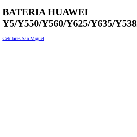
BATERIA HUAWEI
Y5/Y550/Y560/Y625/Y635/Y53
Celulares San Miguel